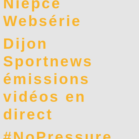
Niépce
Websérie
Dijon
Sportnews
émissions
vidéos en
direct
#NoPressure