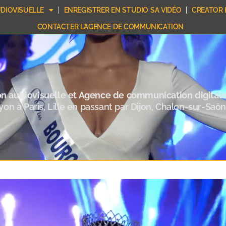
DIOVISUELLE
ENREGISTRER EN STUDIO SA VIDÉO
CREATOR 
CONTACTER L’AGENCE DE COMMUNICATION
on audiovisuelle et Agence de communication digital
yon à Paris, Lille en passant par Dijon, Chalon-sur-Saô