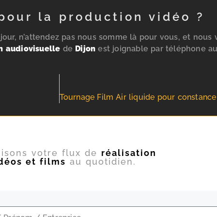
pour la production vidéo ?
e jour, n’attendez pas nous somme là pour vous, et nous
n audiovisuelle
de
Dijon
est joignable par téléphone a
isons votre flux de
réalisation
déos et films
au quotidien.