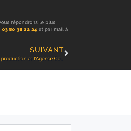
 vous répondrons le plus
u
03 80 38 22 24
et par mail à
SUIVANT
Tournage Film Air liquide pour constance production et l’Agence Com’Air