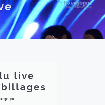
ve
du live
abillages
ourgogne -