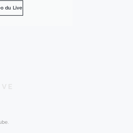
éo du Live
IVE
ube.