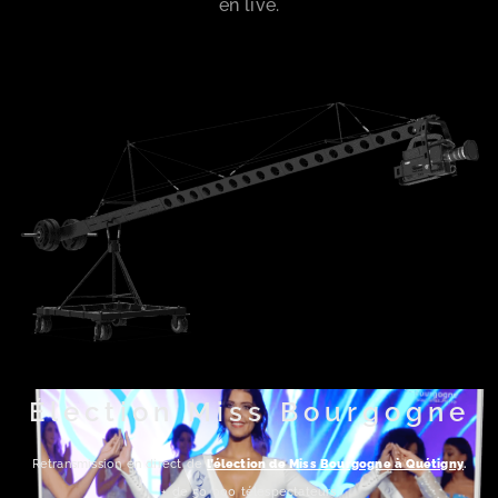
en live.
Élection Miss Bourgogne
Retransmission en direct de
l’élection de Miss Bourgogne à Quétigny
.
+ de 50 000 télespectateurs