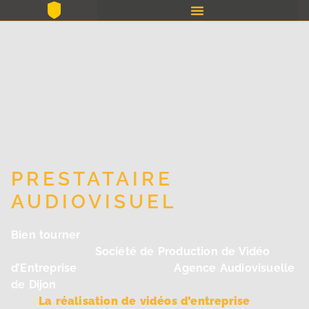
Bien tourner société, de production
audiovisuelle à Dijon, Bourgogne-Franche-
Comté
PRESTATAIRE
AUDIOVISUEL
Bien tourner
, agence de production audiovisuelle,
est une S.P.V.E.,
Société de Production de Vidéo
d’Entreprise
. Les services de l’
Agence Audiovisuelle
de Dijon
via nos studios sont :
La réalisation de vidéos d’entreprise