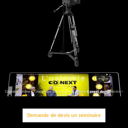
L'usinerie
Captation vidéo à Chalon-sur-Saône pour l’Usinerie
Conext days
.
Décors +
captation
Demande de devis un séminaire