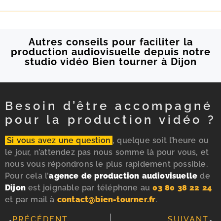
Autres conseils pour faciliter la
production audiovisuelle depuis notre
studio vidéo Bien tourner à Dijon
Besoin d’être accompagné
pour la production vidéo ?
Si vous avez une question
, quelque soit l’heure ou
le jour, n’attendez pas nous somme là pour vous, et
nous vous répondrons le plus rapidement possible.
Pour cela l’
agence de production audiovisuelle
de
Dijon
est joignable par téléphone au
03 80 38 22 24
et par mail à
contact@bien-tourner.fr
.
PRÉCÉDENT
SUIVANT