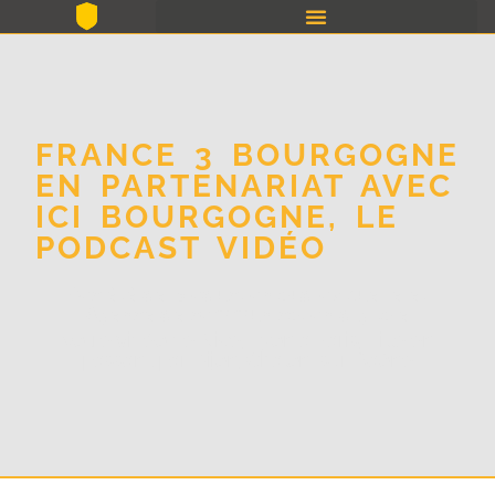
FRANCE 3 BOURGOGNE
EN PARTENARIAT AVEC
ICI BOURGOGNE, LE
PODCAST VIDÉO
Société de production audiovisuelle et
Agence de communication digitale
Votre vidéo de Nice, Lyon à Paris, Lille en
passant par Dijon, Chalon-sur-Saône